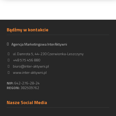
Bądźmy w kontakcie
Agencja Marketingowa InterAktywni
ul. Damrota 5, 44-230 Czerwionka-Leszczyny
+48 575 456 880
biuro@inter-aktywni.pl
www.inter-aktywni.pl
NIP:
642-276-28-24
REGON:
382509762
Nasze Social Media